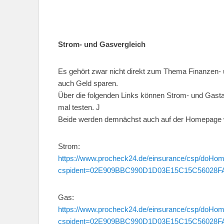
Strom- und Gasvergleich
Es gehört zwar nicht direkt zum Thema Finanzen-
auch Geld sparen.
Über die folgenden Links können Strom- und Gasta
mal testen. J
Beide werden demnächst auch auf der Homepage w
Strom:
https://www.procheck24.de/einsurance/csp/doHo
cspident=02E909BBC990D1D03E15C15C56028F
Gas:
https://www.procheck24.de/einsurance/csp/doHo
cspident=02E909BBC990D1D03E15C15C56028F