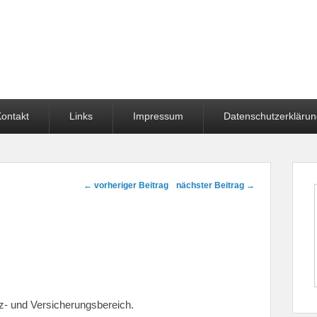
ontakt
Links
Impressum
Datenschutzerkläru
Beitragsnavigation
←
vorheriger Beitrag
nächster Beitrag
→
nz- und Versicherungsbereich.