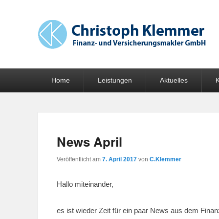
Finanz- und Versicherungsmakler GmbH
Hauptmenü
Weiter zum Hauptinhalt
Weiter zum Sekundärinhalt
Home
Leistungen
Aktuelles
K
News April
Veröffentlicht am
7. April 2017
von
C.Klemmer
Hallo miteinander,
es ist wieder Zeit für ein paar News aus dem Fina