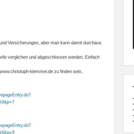
 und Versicherungen, aber man kann damit durchaus
rife verglichen und abgeschlossen werden. Einfach
ww.christoph-klemmer.de zu finden sein.
mepageEntry.do?
A9&p=7
mepageEntry.do?
A9&p=9