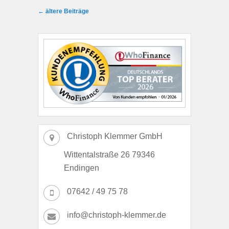
Beitragsnavigation
←
ältere Beiträge
Christoph Klemmer GmbH
Wittentalstraße 26 79346
Endingen
07642 / 49 75 78
info@christoph-klemmer.de