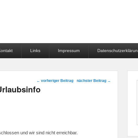
ontakt
Links
Impressum
Datenschutzerkläru
Beitragsnavigation
←
vorheriger Beitrag
nächster Beitrag
→
Urlaubsinfo
chlossen und wir sind nicht erreichbar.