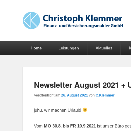
Finanz- und Versicherungsmakler GmbH
Hauptmenü
Weiter zum Hauptinhalt
Weiter zum Sekundärinhalt
Home
Leistungen
Aktuelles
K
Newsletter August 2021 + 
Veröffentlicht am
26. August 2021
von
C.Klemmer
juhu, wir machen Urlaub!
Vom
MO 30.8. bis FR 10.9.2021
ist unser Büro ges