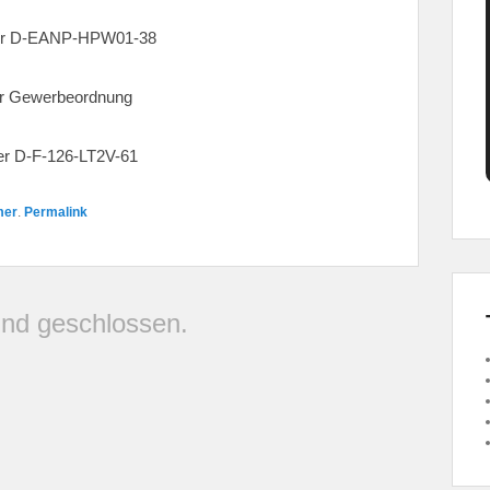
mmer D-EANP-HPW01-38
der Gewerbeordnung
mer D-F-126-LT2V-61
mer
.
Permalink
nd geschlossen.